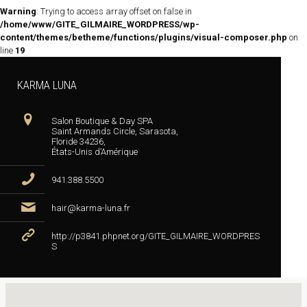
Warning
: Trying to access array offset on false in
/home/www/GITE_GILMAIRE_WORDPRESS/wp-
content/themes/betheme/functions/plugins/visual-composer.php
on
line
19
KARMA LUNA
Salon Boutique & Day SPA
Saint Armands Circle, Sarasota,
Floride 34236,
États-Unis d’Amérique
941.388.5500
hair@karma-luna.fr
http://p3841.phpnet.org/GITE_GILMAIRE_WORDPRES
S