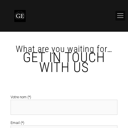
What are you waiting for…
GET IN TOUCH
WITH US
Votre nom (*)
Email (*)